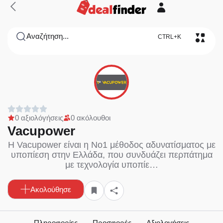
Αναζήτηση...
CTRL+K
0 αξιολόγήσεις
0 ακόλουθοι
Vacupower
Η Vacupower είναι η Νο1 μέθοδος αδυνατίσματος με
υποπίεση στην Ελλάδα, που συνδυάζει περπάτημα
με τεχνολογία υποπίε…
Ακολούθησε
Πληροφορίες
Προσφορές
Αξιολογήσεις