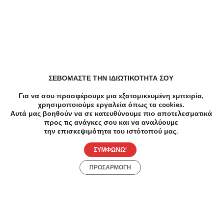
-40%
€25.00
€15.00
-5
Κομμωτήρια
Ομορφ
Κούρεμα, Μάσκα Αναδόμησης και
10€ γ
Φορμάρισμα
έναν
ΣΕΒΟΜΑΣΤΕ ΤΗΝ ΙΔΙΩΤΙΚΟΤΗΤΑ ΣΟΥ
Για να σου προσφέρουμε μια εξατομικευμένη εμπειρία,
Αδελφών Πιερράκου, Ζωγράφου
χρησιμοποιούμε εργαλεία όπως τα cookies.
Αυτά μας βοηθούν να σε κατευθύνουμε πιο αποτελεσματικά
προς τις ανάγκες σου και να αναλύουμε
την επισκεψιμότητα του ιστότοπού μας.
ΣΥΜΦΩΝΩ!
ΠΡΟΣΑΡΜΟΓΗ
Ανακάλυψε Online Προσφορές