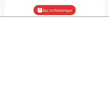
Δες το Κατάστημα
Παρόμειες Επιχειρήσεις
Proteinstar
LifeTree
Pharmacy Onlineshop
Ανακάλυψε Τοπικές Προσφορές