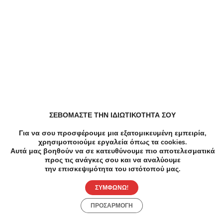
ΣΕΒΟΜΑΣΤΕ ΤΗΝ ΙΔΙΩΤΙΚΟΤΗΤΑ ΣΟΥ
Για να σου προσφέρουμε μια εξατομικευμένη εμπειρία,
-33%
€30.00
€20.00
-9
χρησιμοποιούμε εργαλεία όπως τα cookies.
Αυτά μας βοηθούν να σε κατευθύνουμε πιο αποτελεσματικά
Μανικιούρ Πεντικιούρ
Ομορφ
προς τις ανάγκες σου και να αναλύουμε
Ημιμόνιμο Manicure & Pedicure - Ημιμόνιμο
2RF+2
την επισκεψιμότητα του ιστότοπού μας.
Manicure|Pedicure - Άγιος Δημήτριος - 10€ για
Contr
ένα Ημιμόνιμο Manicure ή 10€ για ένα
24€ γ
ΣΥΜΦΩΝΩ!
Ημιμόνιμο Pedicure ή 20€ για Ημιμόνιμο
Massa
ΠΡΟΣΑΡΜΟΓΗ
Manicure & Pedicure (Έκπτωση 33%) από το
ή 24€
Nails Room by Eleni στον Άγιο Δημήτριο!!
Θεραπ