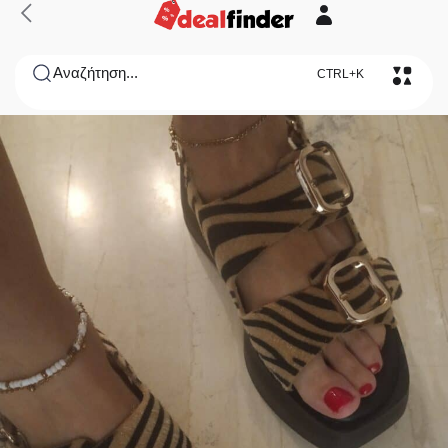
Αναζήτηση...
CTRL+K