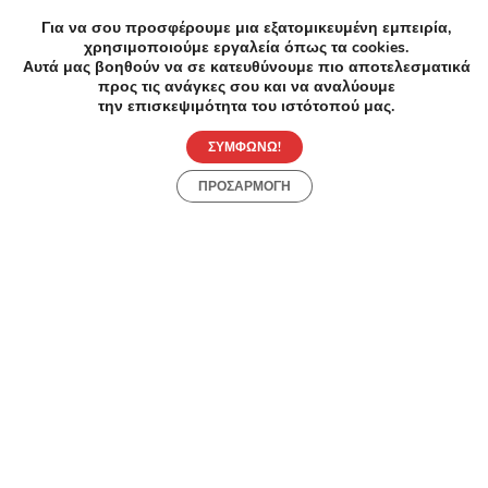
Βενιζέλου 56, Λάρισα 412 21, Ελλάδα
Για να σου προσφέρουμε μια εξατομικευμένη εμπειρία,
χρησιμοποιούμε εργαλεία όπως τα cookies.
Google maps
Waze
Αυτά μας βοηθούν να σε κατευθύνουμε πιο αποτελεσματικά
προς τις ανάγκες σου και να αναλύουμε
την επισκεψιμότητα του ιστότοπού μας.
Google Reviews
4.6
ΣΥΜΦΩΝΩ!
50
reviews
ΠΡΟΣΑΡΜΟΓΗ
Τρόποι Επικοινωνίας
Παρόμειες Επιχειρήσεις
Parabita
Koutsoubidis
Answear