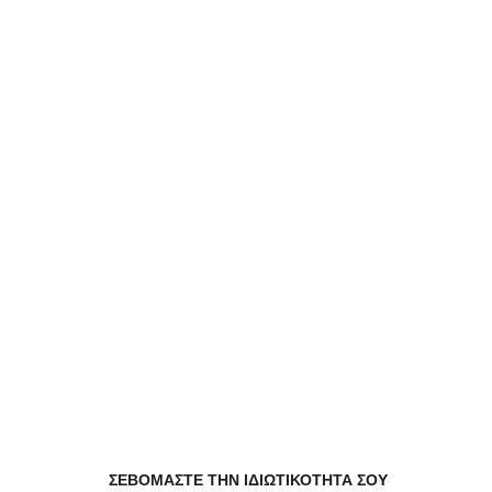
Σχέση Τιμής-Ποιότητας
Ανοιχτό τώρα
09:30 - 02:30
Δες το Κατάστημα
ΣΕΒΟΜΑΣΤΕ ΤΗΝ ΙΔΙΩΤΙΚΟΤΗΤΑ ΣΟΥ