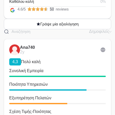
Καθόλου καλή
0%
50
4.6/5
reviews
Γράψε μία αξιολόγηση
Δημοφιλείς
Ana740
2y
4,3
Πολύ καλή
Συνολική Εμπειρία
Ποιότητα Υπηρεσιών
Εξυπηρέτηση Πελατών
Σχέση Τιμής-Ποιότητας