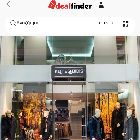
Αναζήτηση...
CTRL+K