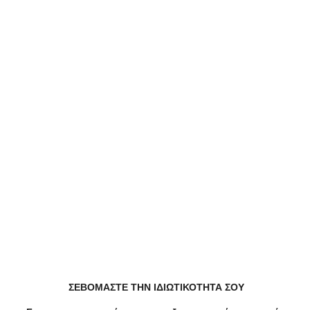
Τρόποι Επικοινωνίας
Παρόμειες Επιχειρήσεις
Parabita
Answear
Central
Ανακάλυψε Τοπικές Προσφορές
ΣΕΒΟΜΑΣΤΕ ΤΗΝ ΙΔΙΩΤΙΚΟΤΗΤΑ ΣΟΥ