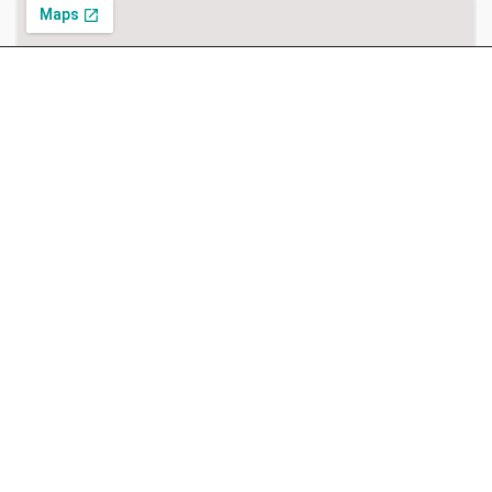
Δες το Κατάστημα
Εθ. Αντίστασης 7, Πτολεμαΐδα 502 00, Ελλάδα
Google maps
Waze
Google Reviews
5
50
reviews