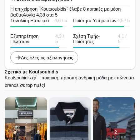
Η επιχείρηση "Koutsoubidis" έλαβε 8 κριτικές με μέση
βαθμολογία 4.38 στα 5
Συνολική Εμπειρία
4,6 / 5
Ποιότητα Υπηρεσιών
4,5 / 5
Εξυπηρέτηση
4,3 /
Σχέση Τιμής-
4,1 /
Πελατών
5
Ποιότητας
5
Δες όλες τις αξιολογήσεις
Σχετικά με Koutsoubidis
Koutsoubidis.gr – ποιοτική, προσιτή ανδρική μόδα με επώνυμα
brands σε top τιμές!
+2