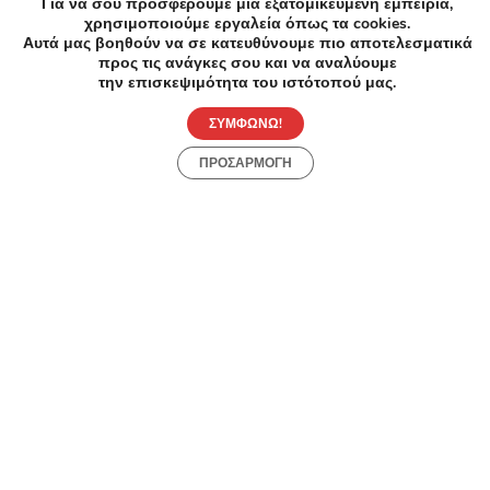
Για να σου προσφέρουμε μια εξατομικευμένη εμπειρία,
χρησιμοποιούμε εργαλεία όπως τα cookies.
Αυτά μας βοηθούν να σε κατευθύνουμε πιο αποτελεσματικά
προς τις ανάγκες σου και να αναλύουμε
την επισκεψιμότητα του ιστότοπού μας.
ΣΥΜΦΩΝΩ!
ΠΡΟΣΑΡΜΟΓΗ
-50%
€14.00
€7.00
-7
Κομμωτήρια
Αδυνάτ
Θεσσαλονίκη Ανδρικό Κούρεμα - 7€ από 14€
2 Συν
(Έκπτωση 50%) για ένα Ανδρικό ή Παιδικό
Συνεδ
Κούρεμα, ένα Λούσιμο και ένα Styling
Αιγάλ
Μαλλιών, από το κομμωτήριο «Hair & Nail»
Κρυολ
στη Θεσσαλονίκη!!!
ταυτό
της ε
Κρυολ
ταυτό
για ά