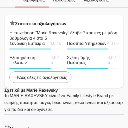
Στατιστικά αξιολογήσεων
Η επιχείρηση "Marie Raxevsky" έλαβε 7 κριτικές με μέση
βαθμολογία 4 στα 5
Συνολική Εμπειρία
4,0 / 5
Ποιότητα Υπηρεσιών
4,0 / 5
Εξυπηρέτηση
4,0 /
Σχέση Τιμής-
4,0 /
Πελατών
5
Ποιότητας
5
Δες όλες τις αξιολογήσεις
Σχετικά με Marie Raxevsky
Το MARIE RAXEVSKY είναι ένα Family Lifestyle Brand με
υψηλής ποιότητας μαγιό, beachwear, resort wear και αξεσουάρ
για παιδιά και οικογένειες.