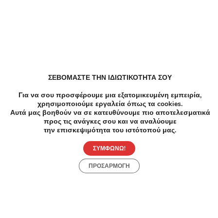
-95%
€380.00
€19.00
Αδυνάτισμα
19€ από 380€ (-95%) για 3 Συνεδρίες Ιατρικών
Πολυπολικών Ραδιοσυχνοτήτων RF για την
καταπολέμηση της κυτταρίτιδας και τοπικού
πάχους, στο υπερσύγχρονο κέντρο
ΣΕΒΟΜΑΣΤΕ ΤΗΝ ΙΔΙΩΤΙΚΟΤΗΤΑ ΣΟΥ
Πραξιτέλους 131-133, Πειραιάς
κοσμητικής ιατρικής αισθητικής BM - Beauty
-7
Medical στον Πειραιά.
Για να σου προσφέρουμε μια εξατομικευμένη εμπειρία,
χρησιμοποιούμε εργαλεία όπως τα cookies.
Spa Μ
Αυτά μας βοηθούν να σε κατευθύνουμε πιο αποτελεσματικά
Μασάζ
προς τις ανάγκες σου και να αναλύουμε
Κυττα
την επισκεψιμότητα του ιστότοπού μας.
Ν.Σμύ
διάρκ
ΣΥΜΦΩΝΩ!
Μασάζ
Χαλαρ
ΠΡΟΣΑΡΜΟΓΗ
(Έκπ
ομορφ
Ανακάλυψε Online Προσφορές