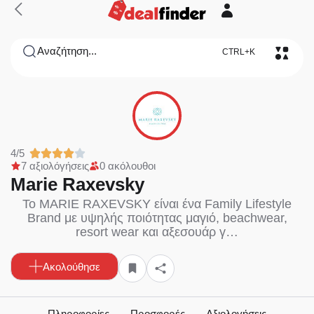
Αναζήτηση...
CTRL+K
4/5
7 αξιολόγήσεις
0 ακόλουθοι
Marie Raxevsky
Το MARIE RAXEVSKY είναι ένα Family Lifestyle
Brand με υψηλής ποιότητας μαγιό, beachwear,
resort wear και αξεσουάρ γ…
Ακολούθησε
Πληροφορίες
Προσφορές
Αξιολογήσεις