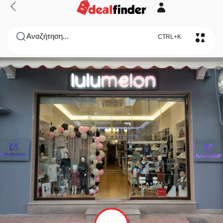
Αναζήτηση...
CTRL+K