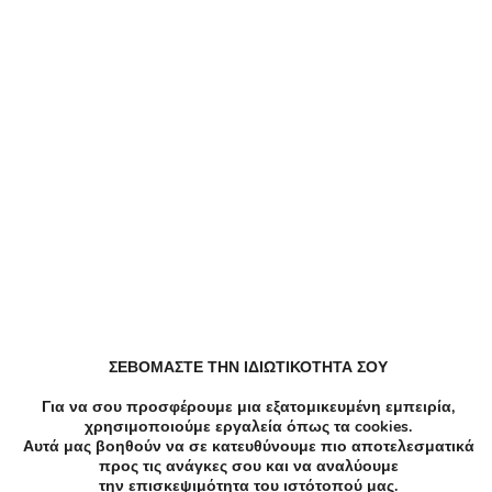
Παρόμειες Επιχειρήσεις
NstNastasia
Babykid
La Millou
Ανακάλυψε Τοπικές Προσφορές
ΣΕΒΟΜΑΣΤΕ ΤΗΝ ΙΔΙΩΤΙΚΟΤΗΤΑ ΣΟΥ
Για να σου προσφέρουμε μια εξατομικευμένη εμπειρία,
χρησιμοποιούμε εργαλεία όπως τα cookies.
Αυτά μας βοηθούν να σε κατευθύνουμε πιο αποτελεσματικά
προς τις ανάγκες σου και να αναλύουμε
την επισκεψιμότητα του ιστότοπού μας.