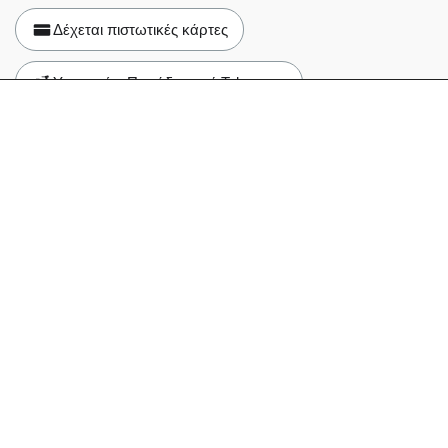
Δέχεται πιστωτικές κάρτες
Υπηρεσίες Παράδοσης ή Takeaway
Ανοιχτό τώρα
08:30 - 02:00,
05:30 - 08:30
Δες το Κατάστημα