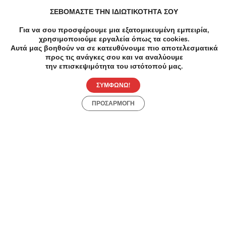
ΣΕΒΟΜΑΣΤΕ ΤΗΝ ΙΔΙΩΤΙΚΟΤΗΤΑ ΣΟΥ
Για να σου προσφέρουμε μια εξατομικευμένη εμπειρία,
χρησιμοποιούμε εργαλεία όπως τα cookies.
Ανακάλυψε Τοπικές Προσφορές
Αυτά μας βοηθούν να σε κατευθύνουμε πιο αποτελεσματικά
προς τις ανάγκες σου και να αναλύουμε
την επισκεψιμότητα του ιστότοπού μας.
ΣΥΜΦΩΝΩ!
ΠΡΟΣΑΡΜΟΓΗ
-49%
€55.00
€28.00
-6
Κομμωτήρια
Ομορφ
Βαφή ρίζας, Κούρεμα και Φορμάρισμα
Θεσσα
Αδελφών Πιερράκου, Ζωγράφου
Ποσ