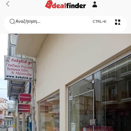
Αναζήτηση...
CTRL+K