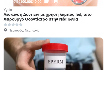
-60%
€100.00
€40.00
Υγεία
Λεύκανση Δοντιών με χρήση λάμπας led, από
Χειρουργό Οδοντίατρο στην Νέα Ιωνία
Περισσός, Νέα Ιωνία
-50%
€50.00
€25.00
Υγεία
25€ από 50€ (-50%) Πλήρης Έλεγχος Σπέρματος,
στα LUMEDICA στο Αιγάλεω.