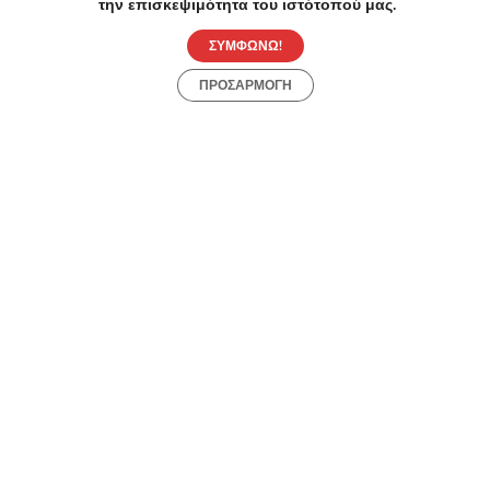
την επισκεψιμότητα του ιστότοπού μας.
ΣΥΜΦΩΝΩ!
-50%
€140.00
€70.00
ΠΡΟΣΑΡΜΟΓΗ
Υγεία
70€ (-50%) Full Check-up με Πλήρη Αιματολογικό
Ελεγχο, Υπερηχογράφημα Θυρεοειδούς & Υπέρηχο
Α/Κ Κοιλίας, στα LUMEDICA στο Αιγάλεω.
Λεωφόρος Μεγάλου Αλεξάνδρου 56 Αιγάλεω 12244