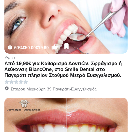
-60%
€50.00
€19.90
Υγεία
Από 19,90€ για Kαθαρισμό Δοντιών, Σφράγισμα ή
Λεύκανση BlancOne, στο Smile Dental στο
Παγκράτι πλησίον Σταθμού Μετρό Ευαγγελισμού.
Σπύρου Μερκούρη 39 Παγκράτι-Ευαγγελισμός