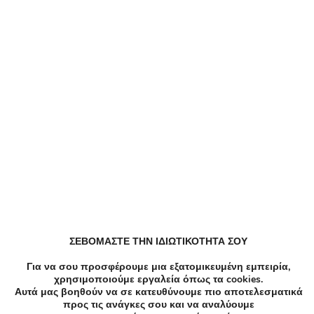
-40%
€50.00
€30.00
Υγεία
30€ Πλήρες Πακέτο Ελέγχου Θυρεοειδούς με
Αιματολογικές & Υπερηχογράφημα, στα LUMEDICA
στο Αιγάλεω.
Λεωφόρος Μεγάλου Αλεξάνδρου 56 Αιγάλεω 12244
ΣΕΒΟΜΑΣΤΕ ΤΗΝ ΙΔΙΩΤΙΚΟΤΗΤΑ ΣΟΥ
Για να σου προσφέρουμε μια εξατομικευμένη εμπειρία,
χρησιμοποιούμε εργαλεία όπως τα cookies.
Αυτά μας βοηθούν να σε κατευθύνουμε πιο αποτελεσματικά
προς τις ανάγκες σου και να αναλύουμε