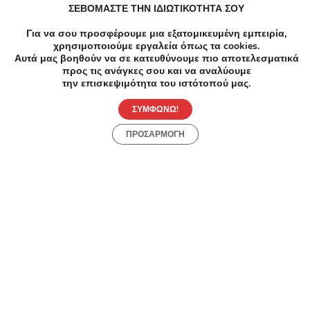
ΣΕΒΟΜΑΣΤΕ ΤΗΝ ΙΔΙΩΤΙΚΟΤΗΤΑ ΣΟΥ
Για να σου προσφέρουμε μια εξατομικευμένη εμπειρία,
χρησιμοποιούμε εργαλεία όπως τα cookies.
-55%
€40.00
€18.00
Αυτά μας βοηθούν να σε κατευθύνουμε πιο αποτελεσματικά
προς τις ανάγκες σου και να αναλύουμε
Υγεία
την επισκεψιμότητα του ιστότοπού μας.
Φθορίωση για τα παιδικά δόντια, τον καλύτερο
τρόπο πρόληψης στην ανάπτυξη της τερηδόνας.
ΣΥΜΦΩΝΩ!
Αγίου Αλεξάνδρου 35, Παλαιό Φάληρο
ΠΡΟΣΑΡΜΟΓΗ