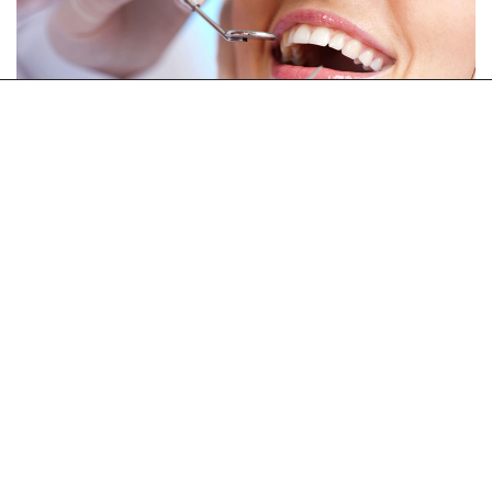
-58%
€60.00
€25.00
Υγεία
Σφράγισμα δοντιού από την Οδοντιατρική
Θεραπεία Π. Φαλήρου
Αγίου Αλεξάνδρου 35, Παλαιό Φάληρο