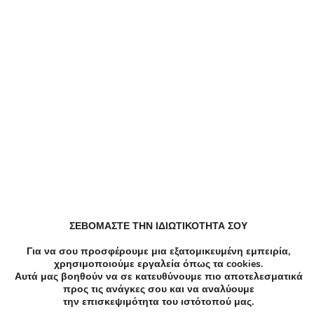
-54%
€37.00
€17.00
Κομμωτήρια
ΣΕΒΟΜΑΣΤΕ ΤΗΝ ΙΔΙΩΤΙΚΟΤΗΤΑ ΣΟΥ
Χτένισμα+Λούσιμο+Θεραπεία+Αποτρίχωση -
Χτένισμα+Θεραπεία|Αποτρίχωση Νέα Ιωνία - 10€
Για να σου προσφέρουμε μια εξατομικευμένη εμπειρία,
για ένα Χτένισμα ίσιο ή φλου, ένα Λούσιμο με
χρησιμοποιούμε εργαλεία όπως τα cookies.
μασάζ και μία Θεραπεία Ενυδάτωσης και
Αυτά μας βοηθούν να σε κατευθύνουμε πιο αποτελεσματικά
προς τις ανάγκες σου και να αναλύουμε
Αναδόμησης των μαλλιών ή 17€ για ένα Χτένισμα
την επισκεψιμότητα του ιστότοπού μας.
ίσιο ή φλου, ένα Λούσιμο με μασάζ, μία Θεραπεία