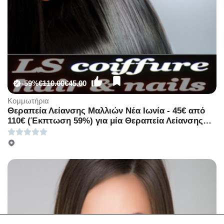
-59%
€110.00
€45.00
Κομμωτήρια
Θεραπεία Λείανσης Mαλλιών Νέα Ιωνία - 45€ από
110€ (Έκπτωση 59%) για μία Θεραπεία Λείανσης
των Mαλλιών Nanokeratin Brazilian, από το
κομμωτήριο «LS Coiffure» στη Νέα Ιωνία, ακριβώς
δίπλα από τον Ηλεκτρικό!!!