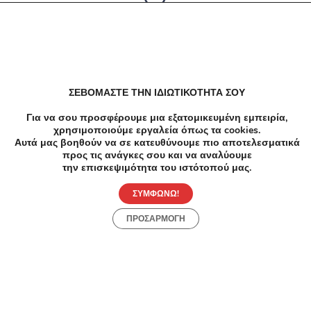
Δεν υπαρχουν αποτελέσματα
ΣΕΒΟΜΑΣΤΕ ΤΗΝ ΙΔΙΩΤΙΚΟΤΗΤΑ ΣΟΥ
Για να σου προσφέρουμε μια εξατομικευμένη εμπειρία,
χρησιμοποιούμε εργαλεία όπως τα cookies.
Αυτά μας βοηθούν να σε κατευθύνουμε πιο αποτελεσματικά
προς τις ανάγκες σου και να αναλύουμε
την επισκεψιμότητα του ιστότοπού μας.
ΣΥΜΦΩΝΩ!
ΠΡΟΣΑΡΜΟΓΗ
Προσφορές
Κατηγορίες
Περιοχές
Πόλεις
Αρχική
Όροι χρήσης
Απόρρητο
Αρχική
Συλλογές