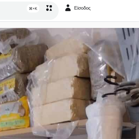
Είσοδος
⌘+K