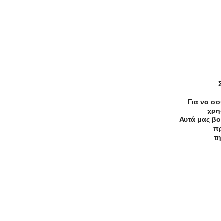
Για να σο
χρη
Αυτά μας βο
πρ
τη
Ανακάλυψε Τοπικές Προσφορές