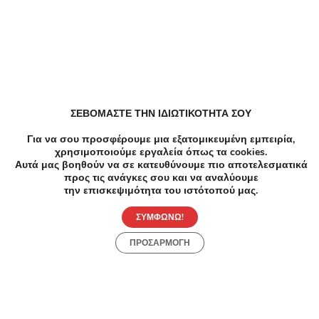
-6
Αδυνάτ
Από 1
Βραβε
Γυναί
Loung
ΣΕΒΟΜΑΣΤΕ ΤΗΝ ΙΔΙΩΤΙΚΟΤΗΤΑ ΣΟΥ
Αν.
-70%
€300.00
€89.00
Για να σου προσφέρουμε μια εξατομικευμένη εμπειρία,
χρησιμοποιούμε εργαλεία όπως τα cookies.
Ομορφιά
Αυτά μας βοηθούν να σε κατευθύνουμε πιο αποτελεσματικά
Μακιγιάζ Φρυδιών Ηλιούπολη - 89€ από 300€
προς τις ανάγκες σου και να αναλύουμε
(Έκπτωση 70%) για Μόνιμο Μακιγιάζ
την επισκεψιμότητα του ιστότοπού μας.
Προσώπου σε Φρύδια ή Άνω Γραμμή
Ματιών-Eyeliner ή Άνω-Κάτω Γραμμή Ματιών
ΣΥΜΦΩΝΩ!
ή Γραμμή Χειλιών και Σκίαση, αναδεικνύοντας
το πρόσωπο σας με απόλυτη ασφάλεια
ΠΡΟΣΑΡΜΟΓΗ
εύκολα, γρήγορα και ανώδυνα, από το Κέντρο
Αισθητικής «VIP» στην Ηλιούπολη!!!
Ανακάλυψε Online Προσφορές