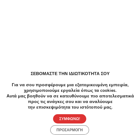
Ανακάλυψε Τοπικές Προσφορές
ΣΕΒΟΜΑΣΤΕ ΤΗΝ ΙΔΙΩΤΙΚΟΤΗΤΑ ΣΟΥ
Για να σου προσφέρουμε μια εξατομικευμένη εμπειρία,
-49%
€55.00
€28.00
-6
χρησιμοποιούμε εργαλεία όπως τα cookies.
Αυτά μας βοηθούν να σε κατευθύνουμε πιο αποτελεσματικά
Κομμωτήρια
Ομορφ
προς τις ανάγκες σου και να αναλύουμε
Βαφή ρίζας, Κούρεμα και Φορμάρισμα
Θεσσα
την επισκεψιμότητα του ιστότοπού μας.
ΣΥΜΦΩΝΩ!
Αδελφών Πιερράκου, Ζωγράφου
Ποσ
ΠΡΟΣΑΡΜΟΓΗ