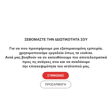
-60%
€100.00
€40.00
Υγεία
Λεύκανση Δοντιών με χρήση λάμπας led, από
Χειρουργό Οδοντίατρο στην Νέα Ιωνία
ΣΕΒΟΜΑΣΤΕ ΤΗΝ ΙΔΙΩΤΙΚΟΤΗΤΑ ΣΟΥ
-7
Για να σου προσφέρουμε μια εξατομικευμένη εμπειρία,
Περισσός, Νέα Ιωνία
χρησιμοποιούμε εργαλεία όπως τα cookies.
Αδυνάτ
Αυτά μας βοηθούν να σε κατευθύνουμε πιο αποτελεσματικά
2 Συν
προς τις ανάγκες σου και να αναλύουμε
Συνεδ
την επισκεψιμότητα του ιστότοπού μας.
Αιγάλ
Κρυολ
ΣΥΜΦΩΝΩ!
ταυτό
της ε
ΠΡΟΣΑΡΜΟΓΗ
Κρυολ
ταυτό
για ά
το «E
Ανακάλυψε Online Προσφορές