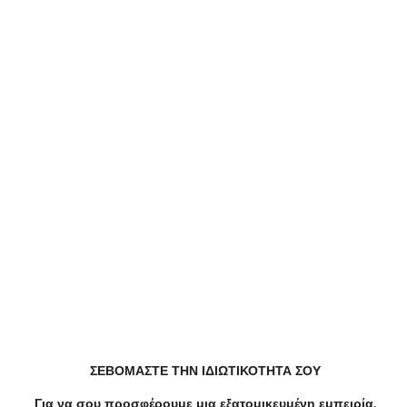
Ανοιχτό τώρα
Αυτοκίνητα
Στο Autodoc θα βρείτε δημοφιλείς κατασκευαστές ανταλλακτικών
ZAPS Batteries
3.68/5
ΣΕΒΟΜΑΣΤΕ ΤΗΝ ΙΔΙΩΤΙΚΟΤΗΤΑ ΣΟΥ
Κλειστό τώρα
Για να σου προσφέρουμε μια εξατομικευμένη εμπειρία,