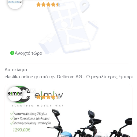
4.44/5
Ανοιχτό τώρα
Αυτοκίνητα
elastika-online.gr από την Delticom AG - Ο μεγαλύτερος έμπορ
EMW
4.38/5