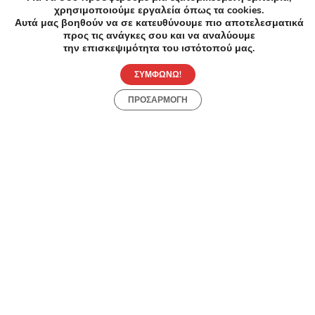
χρησιμοποιούμε εργαλεία όπως τα cookies.
Αυτοκίνητα
Αυτά μας βοηθούν να σε κατευθύνουμε πιο αποτελεσματικά
Η Zaps Batteries ιδρύθηκε το 2005 με κύρια δραστηριότητα την
προς τις ανάγκες σου και να αναλύουμε
την επισκεψιμότητα του ιστότοπού μας.
SpotMechanic
ΣΥΜΦΩΝΩ!
3.5/5
ΠΡΟΣΑΡΜΟΓΗ
Ανοιχτό τώρα
Αυτοκίνητα
H Spotmechanic είναι η 1η υπηρεσία τεχνικού ελέγχου μεταχει
ΜΟΤΟΒΥΖΑΣ