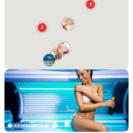
2
2
-63%
€40.00
€15.00