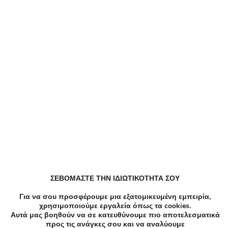
-37%
€30.00
€19.00
Κομμωτήρια
Από 19€ για Κούρεμα, Χτένισμα, Βαφή (ρίζα ή όλο
το κεφάλι), στο "Little Room Hair Salon" στις
Αχαρνές.
Αγίου Κωνσταντίνου 37, Αχαρνές
-40%
€25.00
€14.90
ΣΕΒΟΜΑΣΤΕ ΤΗΝ ΙΔΙΩΤΙΚΟΤΗΤΑ ΣΟΥ
Spa Μασάζ
Για να σου προσφέρουμε μια εξατομικευμένη εμπειρία,
14,90€ από 25€ (-40%) για 1 Full Body Θεραπευτικό
χρησιμοποιούμε εργαλεία όπως τα cookies.
Μασάζ (60') για 1 Άτομo σε Prive Ατομική Καμπίνα,
Αυτά μας βοηθούν να σε κατευθύνουμε πιο αποτελεσματικά
στο άκρως εξοπλισμένο Κέντρο Αισθητικής &
προς τις ανάγκες σου και να αναλύουμε