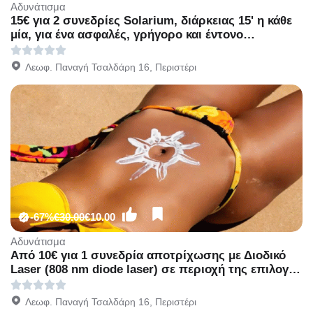
Αδυνάτισμα
15€ για 2 συνεδρίες Solarium, διάρκειας 15' η κάθε
μία, για ένα ασφαλές, γρήγορο και έντονο
αποτέλεσμα, από το κέντρο κοσμητικής ιατρικής
Mediaspis στο Περιστέρι, διπλα στο Μετρό
Λεωφ. Παναγή Τσαλδάρη 16, Περιστέρι
Περιστέρι!
-67%
€30.00
€10.00
Αδυνάτισμα
Από 10€ για 1 συνεδρία αποτρίχωσης με Διοδικό
Laser (808 nm diode laser) σε περιοχή της επιλογής
σας, για Γυναίκες & Άνδρες, από το Mediaspis στο
Περιστέρι διπλα στ Μετρό Περιστέρι!
Λεωφ. Παναγή Τσαλδάρη 16, Περιστέρι