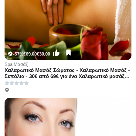
-57%
€69.00
€30.00
Spa Μασάζ
Χαλαρωτικό Μασάζ Σώματος - Χαλαρωτικό Μασάζ -
Σεπόλια - 30€ από 69€ για ένα Χαλαρωτικό μασάζ
σώματος διάρκειας 60 λεπτών (Έκπτωση 57%) από
το Lunette Beauty Spot στα Σεπόλια!!