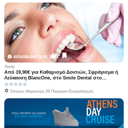
-60%
€50.00
€19.90
Υγεία
Από 19,90€ για Kαθαρισμό Δοντιών, Σφράγισμα ή
Λεύκανση BlancOne, στο Smile Dental στο
Παγκράτι πλησίον Σταθμού Μετρό Ευαγγελισμού.
Σπύρου Μερκούρη 39 Παγκράτι-Ευαγγελισμός