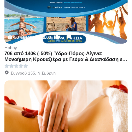
-50%
€140.00
€70.00
Hobby
70€ από 140€ (-50%) Ύδρα-Πόρος-Αίγινα:
Μονοήμερη Κρουαζιέρα με Γεύμα & Διασκέδαση εν
Πλω με το Κρουαζιερόπλοιο Cosmos της ATHENS
DAY CRUISE.
Συγγρού 155, Ν.Σμύρνη