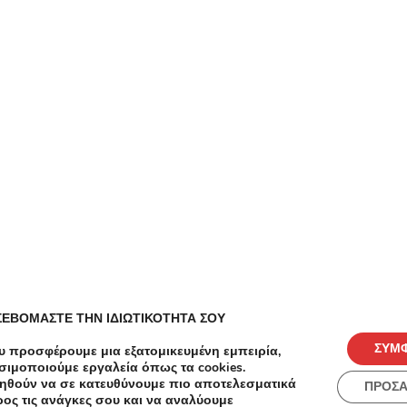
οσφορές για - Ιούλιος 2026
Zoniou Κουπόνια, Προσφορές, Εκπτώσεις,
Εκπτωτικοί κωδικοί κουπονιών
ZeniΘ Κουπόνια, Προσφορές, Εκπτώσεις,
Εκπτωτικοί κωδικοί κουπονιών
Metaixmio Κουπόνια, Προσφορές, Εκπτώσεις,
Εκπτωτικοί κωδικοί κουπονιών
ΣΕΒΟΜΑΣΤΕ ΤΗΝ ΙΔΙΩΤΙΚΟΤΗΤΑ ΣΟΥ
ΣΥΜ
υ προσφέρουμε μια εξατομικευμένη εμπειρία,
σιμοποιούμε εργαλεία όπως τα cookies.
Load more
ηθούν να σε κατευθύνουμε πιο αποτελεσματικά
ΠΡΟΣ
ος τις ανάγκες σου και να αναλύουμε