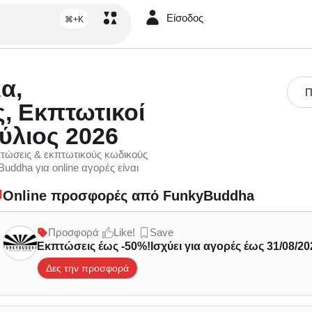
Είσοδος
⌘+K
α,
Π
, Εκπτωτικοί
ύλιος 2026
τώσεις & εκπτωτικούς κωδικούς
uddha για online αγορές είναι
Online προσφορές από FunkyBuddha
Προσφορά
Like!
Save
Εκπτώσεις έως -50%!Ισχύει για αγορές έως 31/08/20
Δες την προσφορά