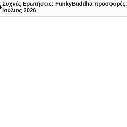
Συχνές Ερωτήσεις: FunkyBuddha προσφορές, 
Ιούλιος 2026
ε συνδυασμό με τις τελευταίες τάσεις της μόδας και εμπνεόμενη απ