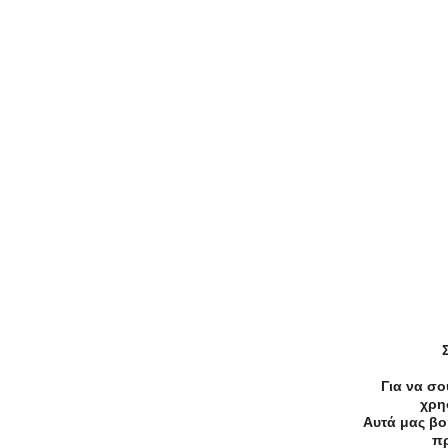
Άλλες προτάσεις με πρ
Αλλαγή περιοχής
Elektrostore24 Κουπόνια, Προσφορές,
Εκπτώσεις, Εκπτωτικοί κωδικοί κουπονιών
EFDECO Κουπόνια, Προσφορές, Εκπτώσεις,
Εκπτωτικοί κωδικοί κουπονιών
ALE Κουπόνια, Προσφορές, Εκπτώσεις,
Εκπτωτικοί κωδικοί κουπονιών
Για να σο
χρη
Αυτά μας βο
πρ