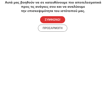
All About Beauty Κουπόνια, Προσφορές, Εκπτώσεις,
Αυτά μας βοηθούν να σε κατευθύνουμε πιο αποτελεσματικά
Εκπτωτικοί κωδικοί κουπονιών
προς τις ανάγκες σου και να αναλύουμε
την επισκεψιμότητα του ιστότοπού μας.
ΣΥΜΦΩΝΩ!
ALE Κουπόνια, Προσφορές, Εκπτώσεις, Εκπτωτικοί
κωδικοί κουπονιών
ΠΡΟΣΑΡΜΟΓΗ
Metaixmio Κουπόνια, Προσφορές, Εκπτώσεις,
Εκπτωτικοί κωδικοί κουπονιών
Load more