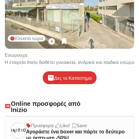
Κλειστό τώρα
Εσώρουχα
Η εταιρεία Inizio διαθέτει γυναικεία, ανδρικά και παιδικά εσώρο
Δες το Κατάστημα
Online προσφορές από
Inizio
Προσφορά
Like!
Save
Αγοράστε ένα boxer και πάρτε το δεύτερο
με έκπτωση -50%!