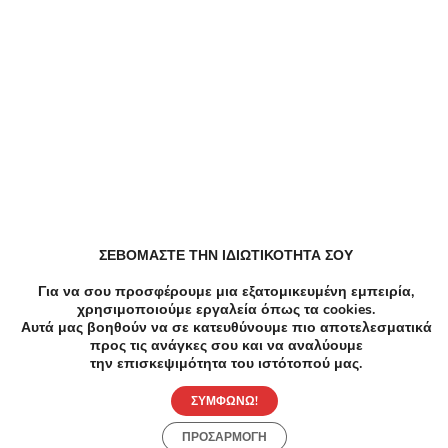
Dazzle Κουπόνια, Προσφορές, Εκπτώσεις,
Εκπτωτικοί κωδικοί κουπονιών
EFDECO Κουπόνια, Προσφορές, Εκπτώσεις,
Εκπτωτικοί κωδικοί κουπονιών
ZeniΘ Κουπόνια, Προσφορές, Εκπτώσεις,
Εκπτωτικοί κωδικοί κουπονιών
ΣΕΒΟΜΑΣΤΕ ΤΗΝ ΙΔΙΩΤΙΚΟΤΗΤΑ ΣΟΥ
All About Beauty Κουπόνια, Προσφορές, Εκπτώσεις,
Για να σου προσφέρουμε μια εξατομικευμένη εμπειρία,
Εκπτωτικοί κωδικοί κουπονιών
χρησιμοποιούμε εργαλεία όπως τα cookies.
Αυτά μας βοηθούν να σε κατευθύνουμε πιο αποτελεσματικά
προς τις ανάγκες σου και να αναλύουμε
ALE Κουπόνια, Προσφορές, Εκπτώσεις, Εκπτωτικοί
την επισκεψιμότητα του ιστότοπού μας.
κωδικοί κουπονιών
ΣΥΜΦΩΝΩ!
ΠΡΟΣΑΡΜΟΓΗ
Metaixmio Κουπόνια, Προσφορές, Εκπτώσεις,