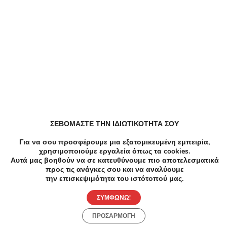
Dazzle Κουπόνια, Προσφορές, Εκπτώσεις,
Εκπτωτικοί κωδικοί κουπονιών
EFDECO Κουπόνια, Προσφορές, Εκπτώσεις,
Εκπτωτικοί κωδικοί κουπονιών
ZeniΘ Κουπόνια, Προσφορές, Εκπτώσεις,
Εκπτωτικοί κωδικοί κουπονιών
ΣΕΒΟΜΑΣΤΕ ΤΗΝ ΙΔΙΩΤΙΚΟΤΗΤΑ ΣΟΥ
All About Beauty Κουπόνια, Προσφορές, Εκπτώσεις,
Για να σου προσφέρουμε μια εξατομικευμένη εμπειρία,
Εκπτωτικοί κωδικοί κουπονιών
χρησιμοποιούμε εργαλεία όπως τα cookies.
Αυτά μας βοηθούν να σε κατευθύνουμε πιο αποτελεσματικά
προς τις ανάγκες σου και να αναλύουμε
ALE Κουπόνια, Προσφορές, Εκπτώσεις, Εκπτωτικοί
την επισκεψιμότητα του ιστότοπού μας.
κωδικοί κουπονιών
ΣΥΜΦΩΝΩ!
Metaixmio Κουπόνια, Προσφορές, Εκπτώσεις,
ΠΡΟΣΑΡΜΟΓΗ
Εκπτωτικοί κωδικοί κουπονιών