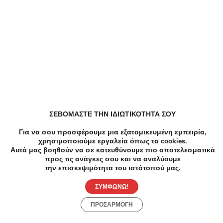
Εκπτωτικοί κωδικοί κουπονιών
EFDECO Κουπόνια, Προσφορές, Εκπτώσεις,
Εκπτωτικοί κωδικοί κουπονιών
ZeniΘ Κουπόνια, Προσφορές, Εκπτώσεις,
Εκπτωτικοί κωδικοί κουπονιών
ΣΕΒΟΜΑΣΤΕ ΤΗΝ ΙΔΙΩΤΙΚΟΤΗΤΑ ΣΟΥ
All About Beauty Κουπόνια, Προσφορές, Εκπτώσεις,
Εκπτωτικοί κωδικοί κουπονιών
Για να σου προσφέρουμε μια εξατομικευμένη εμπειρία,
χρησιμοποιούμε εργαλεία όπως τα cookies.
Αυτά μας βοηθούν να σε κατευθύνουμε πιο αποτελεσματικά
προς τις ανάγκες σου και να αναλύουμε
ALE Κουπόνια, Προσφορές, Εκπτώσεις, Εκπτωτικοί
την επισκεψιμότητα του ιστότοπού μας.
κωδικοί κουπονιών
ΣΥΜΦΩΝΩ!
Metaixmio Κουπόνια, Προσφορές, Εκπτώσεις,
ΠΡΟΣΑΡΜΟΓΗ
Εκπτωτικοί κωδικοί κουπονιών