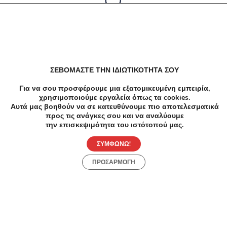
Δεν υπαρχουν αποτελέσματα
ΣΕΒΟΜΑΣΤΕ ΤΗΝ ΙΔΙΩΤΙΚΟΤΗΤΑ ΣΟΥ
Για να σου προσφέρουμε μια εξατομικευμένη εμπειρία,
χρησιμοποιούμε εργαλεία όπως τα cookies.
Αυτά μας βοηθούν να σε κατευθύνουμε πιο αποτελεσματικά
προς τις ανάγκες σου και να αναλύουμε
την επισκεψιμότητα του ιστότοπού μας.
ΣΥΜΦΩΝΩ!
ΠΡΟΣΑΡΜΟΓΗ
Προσφορές
Κατηγορίες
Περιοχές
Πόλεις
Αρχική
Όροι χρήσης
Απόρρητο
Αρχική
Συλλογές