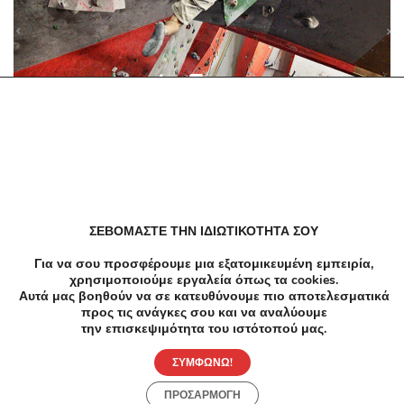
-68%
€30.00
€9.50
Hobby
9,50€ από 30€ (-70%) για 1 Μάθημα Αναρρίχησης 30'
με Έμπειρο Εκπαιδευτή και 1 Βόλτα με Ποδήλατο
Go Kart 30' ή 1 Μάθημα Slackline (Δοκός
Ισορροπίας) 30' ΚΑΙ Χρήση Αθλητικού
Address Or Zip CodeΑγίου Αθανασίου 12 Παλλήνη
Τραμπολίνου για 30', στο φημισμένο The WALL
Sport Climbing Center στην Παλλήνη.
ΣΕΒΟΜΑΣΤΕ ΤΗΝ ΙΔΙΩΤΙΚΟΤΗΤΑ ΣΟΥ
Για να σου προσφέρουμε μια εξατομικευμένη εμπειρία,
χρησιμοποιούμε εργαλεία όπως τα cookies.
Αυτά μας βοηθούν να σε κατευθύνουμε πιο αποτελεσματικά
προς τις ανάγκες σου και να αναλύουμε
την επισκεψιμότητα του ιστότοπού μας.
ΣΥΜΦΩΝΩ!
ΠΡΟΣΑΡΜΟΓΗ