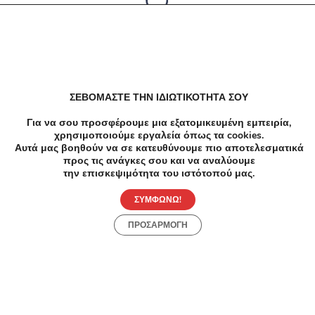
Δεν υπαρχουν αποτελέσματα
ΣΕΒΟΜΑΣΤΕ ΤΗΝ ΙΔΙΩΤΙΚΟΤΗΤΑ ΣΟΥ
Για να σου προσφέρουμε μια εξατομικευμένη εμπειρία,
χρησιμοποιούμε εργαλεία όπως τα cookies.
Αυτά μας βοηθούν να σε κατευθύνουμε πιο αποτελεσματικά
προς τις ανάγκες σου και να αναλύουμε
την επισκεψιμότητα του ιστότοπού μας.
ΣΥΜΦΩΝΩ!
ΠΡΟΣΑΡΜΟΓΗ
Προσφορές
Κατηγορίες
Περιοχές
Πόλεις
Αρχική
Όροι χρήσης
Απόρρητο
Αρχική
Συλλογές