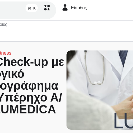
Είσοδος
⌘+K
οιες
itness
 Check-up με
γικό
χογράφημα
Υπέρηχο Α/
 LUMEDICA