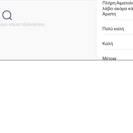
Πλήρη Αιματολο
λάβει ακόμα κ
Άριστη
όμα καμία αξιολόγηση.
Πολύ καλή
Καλή
Μέτρια
Καθόλου καλή