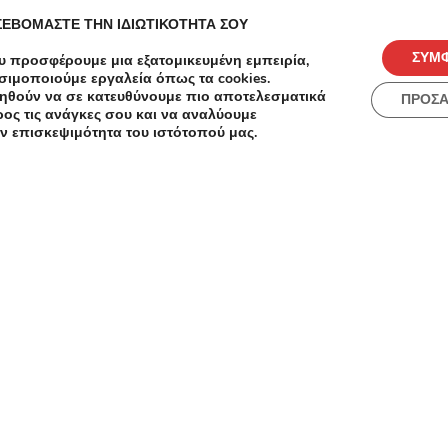
Οδοντι
άλεω 12244
Λεωφόρος Μεγάλου Αλεξάνδρου 56 Αιγάλεω 12244
ΣΕΒΟΜΑΣΤΕ ΤΗΝ ΙΔΙΩΤΙΚΟΤΗΤΑ ΣΟΥ
Αγίου
ΣΥΜ
υ προσφέρουμε μια εξατομικευμένη εμπειρία,
σιμοποιούμε εργαλεία όπως τα cookies.
ηθούν να σε κατευθύνουμε πιο αποτελεσματικά
ΠΡΟΣ
ος τις ανάγκες σου και να αναλύουμε
ν επισκεψιμότητα του ιστότοπού μας.
Dpam
ια!
Εκπτώσεις έως -60% σε
Με α
επιλεγμένα προϊοντα της
δώρο 
καλοκαιρινής συλλογής!
Προσφορά
Sham
Πρ
εξαν