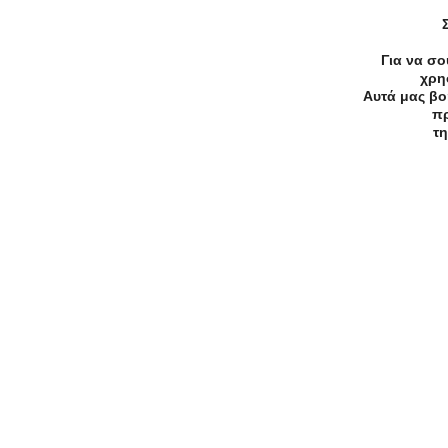
Πυκνότητας, στα LUMEDICA στο
Λεωφόρος Μεγάλου Αλεξάνδρου 56 Αιγ
Αιγάλεω.
Για να σο
χρη
Αυτά μας βο
πρ
τη
Ανακάλυψε Online Προσφορές
Celestino
3.9/5
Προσφορές σε τελευταία τεμάχ
Προσφορά