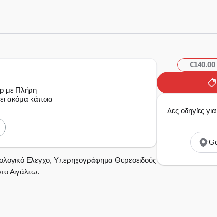
€140.00
up με Πλήρη
χει ακόμα κάποια
Δες οδηγίες γ
Go
ατολογικό Ελεγχο, Υπερηχογράφημα Θυρεοειδούς
το Αιγάλεω.