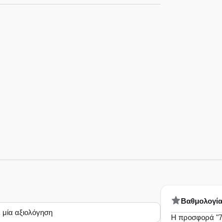
Bαθμολογί
 μία αξιολόγηση
Η προσφορά "70