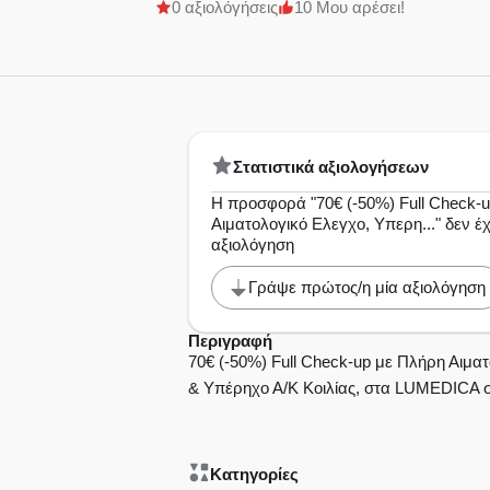
0 αξιολόγήσεις
10 Μου αρέσει!
Στατιστικά αξιολογήσεων
Η προσφορά "70€ (-50%) Full Check-
Αιματολογικό Ελεγχο, Υπερη..." δεν έ
αξιολόγηση
Γράψε πρώτος/η μία αξιολόγηση
Περιγραφή
70€ (-50%) Full Check-up με Πλήρη Αιμ
& Υπέρηχο Α/Κ Κοιλίας, στα LUMEDICA σ
Κατηγορίες