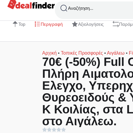
Αναζήτηση...
Top
Περιγραφή
Αξιολογήσεις
Παρόμ
Αρχική
•
Τοπικές Προσφορές
•
Αιγάλεω
•
F
70€ (-50%) Full
Πλήρη Αιματολο
Ελεγχο, Υπερη
Θυρεοειδούς & 
Κ Κοιλίας, στα
στο Αιγάλεω.