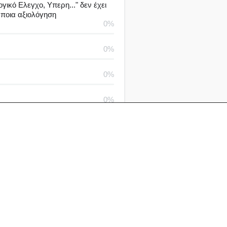
γικό Ελεγχο, Υπερη..." δεν έχει
άποια αξιολόγηση
0%
0%
0%
0%
0%