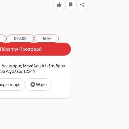
€70.00
-50%
Πάρε την Προσφορά
ια: Λεωφόρος Μεγάλου Αλεξάνδρου
56 Αιγάλεω 12244
ogle maps
Waze