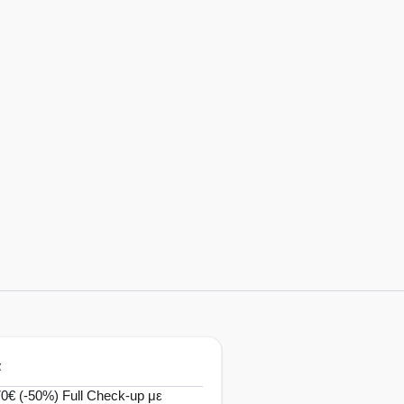
α
€ (-50%) Full Check-up με