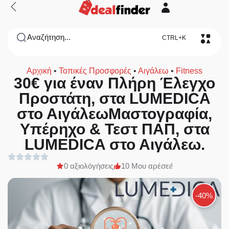
Αναζήτηση...
CTRL+K
Αρχική
•
Τοπικές Προσφορές
•
Αιγάλεω
•
Fitness
30€ για έναν Πλήρη Έλεγχο
Προστάτη, στα LUMEDICA
στο ΑιγάλεωΜαστογραφία,
Υπέρηχο & Τεστ ΠΑΠ, στα
LUMEDICA στο Αιγάλεω.
0 αξιολόγήσεις
10 Μου αρέσει!
-40%