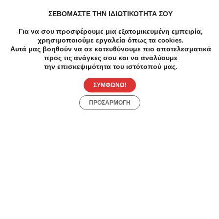
-5
ΣΕΒΟΜΑΣΤΕ ΤΗΝ ΙΔΙΩΤΙΚΟΤΗΤΑ ΣΟΥ
Υγεία
Για να σου προσφέρουμε μια εξατομικευμένη εμπειρία,
25€ α
χρησιμοποιούμε εργαλεία όπως τα cookies.
Σπέρμ
Αυτά μας βοηθούν να σε κατευθύνουμε πιο αποτελεσματικά
προς τις ανάγκες σου και να αναλύουμε
την επισκεψιμότητα του ιστότοπού μας.
Λεω
-75%
€100.00
€25.00
ΣΥΜΦΩΝΩ!
Υγεία
ΠΡΟΣΑΡΜΟΓΗ
Λιπομέτρηση+Έλεγχος Σύστασης Σώματος -
Λιπομέτρηση & Έλεγχος Σύστασης Σώματος|
Μεταβολισμού - Αθήνα - 25€ για μία Συνεδρία
Λιπομέτρησης και Μέτρησης Σύστασης
Σώματος ή 25€ για μία Μέτρηση Βασικού
Μεταβολισμού ή 35€ για μία Συνεδρία
Λιπομέτρησης, Μέτρησης Σύστασης
Σώματος και μία Μέτρηση Βασικού
Μεταβολισμού (Έκπτωση 75%)!
Ολοκληρωμένες υπηρεσίες για την βελτίωση
Ανακάλυψε Online Προσφορές
της ποιότητας ζωής και την αντιμετώπιση της
παχυσαρκίας, από το «NFCenter-Nutrition
L'Ymolà