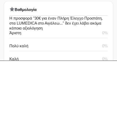
Bαθμολογία
Η προσφορά "30€ για έναν Πλήρη Έλεγχο Προστάτη,
στα LUMEDICA στο Αιγάλεω..." δεν έχει λάβει ακόμα
κάποια αξιολόγηση
Άριστη
0%
Πολύ καλή
0%
Καλή
0%
Μέτρια
0%
Καθόλου καλή
0%
Αξιολογήσεις & Δραστηριότητα
Αξιολογήσεις
Ερωτήσεις
Γράψε μία αξιολόγηση