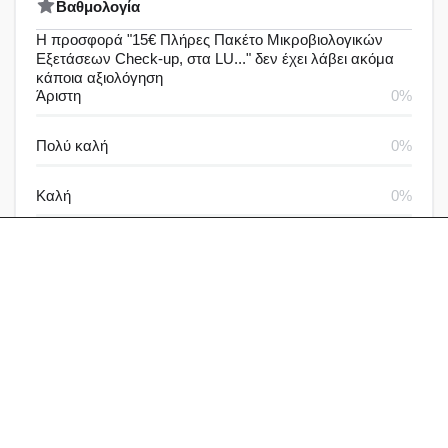
Bαθμολογία
Η προσφορά "15€ Πλήρες Πακέτο Μικροβιολογικών
Εξετάσεων Check-up, στα LU..." δεν έχει λάβει ακόμα
κάποια αξιολόγηση
Άριστη
0%
Πολύ καλή
0%
Καλή
0%
Μέτρια
0%
Καθόλου καλή
0%
Αξιολογήσεις & Δραστηριότητα
Αξιολογήσεις
Ερωτήσεις
Γράψε μία αξιολόγηση