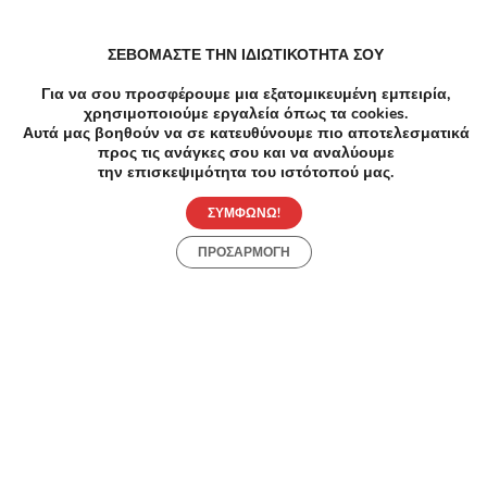
ΣΕΒΟΜΑΣΤΕ ΤΗΝ ΙΔΙΩΤΙΚΟΤΗΤΑ ΣΟΥ
-6
Για να σου προσφέρουμε μια εξατομικευμένη εμπειρία,
χρησιμοποιούμε εργαλεία όπως τα cookies.
Υγεία
Αυτά μας βοηθούν να σε κατευθύνουμε πιο αποτελεσματικά
Λεύκα
προς τις ανάγκες σου και να αναλύουμε
Χειρο
την επισκεψιμότητα του ιστότοπού μας.
-75%
€100.00
€25.00
ΣΥΜΦΩΝΩ!
Περ
Υγεία
ΠΡΟΣΑΡΜΟΓΗ
Λιπομέτρηση+Έλεγχος Σύστασης Σώματος -
Λιπομέτρηση & Έλεγχος Σύστασης Σώματος|
Μεταβολισμού - Αθήνα - 25€ για μία Συνεδρία
Λιπομέτρησης και Μέτρησης Σύστασης
Σώματος ή 25€ για μία Μέτρηση Βασικού
Μεταβολισμού ή 35€ για μία Συνεδρία
Λιπομέτρησης, Μέτρησης Σύστασης
Σώματος και μία Μέτρηση Βασικού
Μεταβολισμού (Έκπτωση 75%)!
Ολοκληρωμένες υπηρεσίες για την βελτίωση
Ανακάλυψε Online Προσφορές
της ποιότητας ζωής και την αντιμετώπιση της