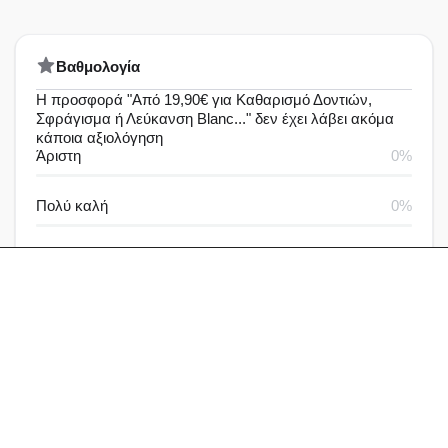
Bαθμολογία
Η προσφορά "Από 19,90€ για Kαθαρισμό Δοντιών,
Σφράγισμα ή Λεύκανση Blanc..." δεν έχει λάβει ακόμα
κάποια αξιολόγηση
Άριστη
0%
Πολύ καλή
0%
Καλή
0%
Μέτρια
0%
Καθόλου καλή
0%
Αξιολογήσεις & Δραστηριότητα
Αξιολογήσεις
Ερωτήσεις