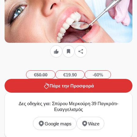
€50.00
€19.90
-60%
Πάρε την Προσφορά
Δες οδηγίες για: Σπύρου Μερκούρη 39 Παγκράτι-
Ευαγγελισμός
Google maps
Waze