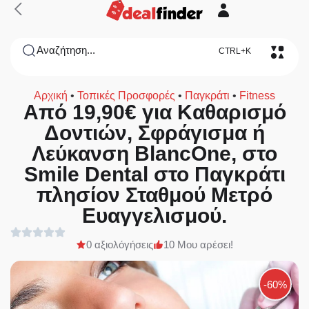
Αναζήτηση...
CTRL+K
Αρχική
•
Τοπικές Προσφορές
•
Παγκράτι
•
Fitness
Από 19,90€ για Kαθαρισμό
Δοντιών, Σφράγισμα ή
Λεύκανση BlancOne, στο
Smile Dental στο Παγκράτι
πλησίον Σταθμού Μετρό
Ευαγγελισμού.
0 αξιολόγήσεις
10 Μου αρέσει!
-60%