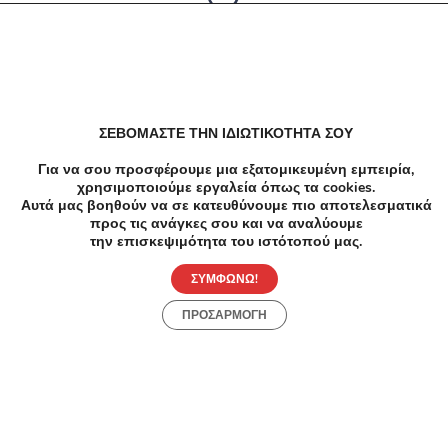
Δεν υπαρχουν αποτελέσματα
ΣΕΒΟΜΑΣΤΕ ΤΗΝ ΙΔΙΩΤΙΚΟΤΗΤΑ ΣΟΥ
Για να σου προσφέρουμε μια εξατομικευμένη εμπειρία,
χρησιμοποιούμε εργαλεία όπως τα cookies.
Αυτά μας βοηθούν να σε κατευθύνουμε πιο αποτελεσματικά
προς τις ανάγκες σου και να αναλύουμε
την επισκεψιμότητα του ιστότοπού μας.
ΣΥΜΦΩΝΩ!
ΠΡΟΣΑΡΜΟΓΗ
Προσφορές
Κατηγορίες
Περιοχές
Πόλεις
Αρχική
Όροι χρήσης
Απόρρητο
Αρχική
Συλλογές