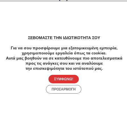
Δεν υπαρχουν αποτελέσματα
ΣΕΒΟΜΑΣΤΕ ΤΗΝ ΙΔΙΩΤΙΚΟΤΗΤΑ ΣΟΥ
Για να σου προσφέρουμε μια εξατομικευμένη εμπειρία,
χρησιμοποιούμε εργαλεία όπως τα cookies.
Αυτά μας βοηθούν να σε κατευθύνουμε πιο αποτελεσματικά
προς τις ανάγκες σου και να αναλύουμε
την επισκεψιμότητα του ιστότοπού μας.
ΣΥΜΦΩΝΩ!
ΠΡΟΣΑΡΜΟΓΗ
Προσφορές
Κατηγορίες
Περιοχές
Πόλεις
Αρχική
Όροι χρήσης
Απόρρητο
Αρχική
Συλλογές