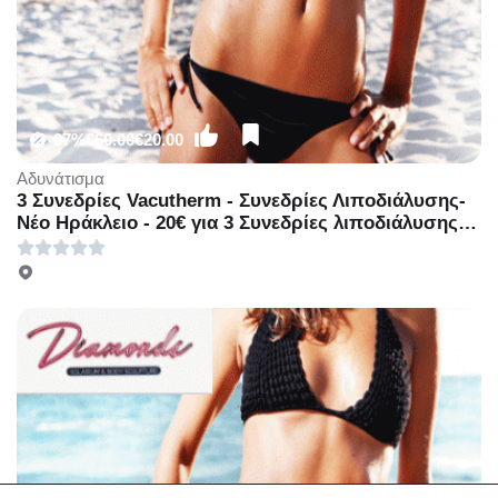
-67%
€60.00
€20.00
Αδυνάτισμα
3 Συνεδρίες Vacutherm - Συνεδρίες Λιποδιάλυσης-
Νέο Ηράκλειο - 20€ για 3 Συνεδρίες λιποδιάλυσης
με Vacutherm ή 33€ για 6 Συνεδρίες λιποδιάλυσης
με Vacutherm ή 85€ για 12 Συνεδρίες λιποδιάλυσης
με Vacutherm (Έκπτωση 82%), από το
ολοκαίνουριο «Diamonds Studio Solarium» στο Νέο
Ηράκλειο!!!