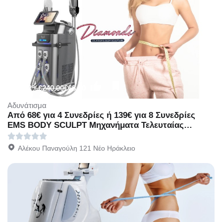
-72%
€240.00
€68.00
Αδυνάτισμα
Από 68€ για 4 Συνεδρίες ή 139€ για 8 Συνεδρίες
EMS BODY SCULPT Μηχανήματα Τελευταίας
Τεχνολογίας, στο για μείωση λίπους και σύσφιξη
στο Diamonds στο Νέο Ηράκλειο.
Αλέκου Παναγούλη 121 Νέο Ηράκλειο