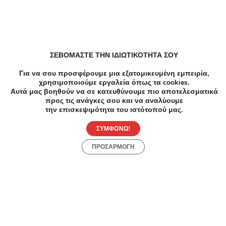
ΣΕΒΟΜΑΣΤΕ ΤΗΝ ΙΔΙΩΤΙΚΟΤΗΤΑ ΣΟΥ
Για να σου προσφέρουμε μια εξατομικευμένη εμπειρία,
χρησιμοποιούμε εργαλεία όπως τα cookies.
Αυτά μας βοηθούν να σε κατευθύνουμε πιο αποτελεσματικά
προς τις ανάγκες σου και να αναλύουμε
την επισκεψιμότητα του ιστότοπού μας.
ΣΥΜΦΩΝΩ!
ΠΡΟΣΑΡΜΟΓΗ
-73%
€320.00
€85.00
Αδυνάτισμα
8 Συνεδρίες EMT - Συνεδρίες EMT- Νέο Ηράκλειο -
48€ για 4 Συνεδρίες EMT ή 85€ για 8 Συνεδρίες EMT,
για αδυνάτισμα και αύξηση μυϊκής μάζας (Έκπτωση
73%), από το ολοκαίνουριο «Diamonds Studio
Solarium» στο Νέο Ηράκλειο!!!