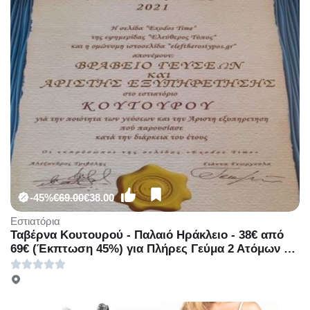
-45%
€69.00
€38.00
Εστιατόρια
Ταβέρνα Κουτουρού - Παλαιό Ηράκλειο - 38€ από
69€ (Έκπτωση 45%) για Πλήρες Γεύμα 2 Ατόμων με
χειροποίητο φαγητό από την Παραδοσιακή
Ταβέρνα - Ψησταριά «Κουτουρού» στο Παλαιό
Ηράκλειο. Απολαύστε το γεύμα σας, με καλό
ποιοτικό φαγητό και Ζωντανή Μουσική!!!