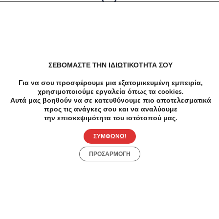
Δεν υπαρχουν αποτελέσματα
ΣΕΒΟΜΑΣΤΕ ΤΗΝ ΙΔΙΩΤΙΚΟΤΗΤΑ ΣΟΥ
Για να σου προσφέρουμε μια εξατομικευμένη εμπειρία,
χρησιμοποιούμε εργαλεία όπως τα cookies.
Αυτά μας βοηθούν να σε κατευθύνουμε πιο αποτελεσματικά
προς τις ανάγκες σου και να αναλύουμε
την επισκεψιμότητα του ιστότοπού μας.
ΣΥΜΦΩΝΩ!
ΠΡΟΣΑΡΜΟΓΗ
Προσφορές
Κατηγορίες
Περιοχές
Πόλεις
Αρχική
Όροι χρήσης
Απόρρητο
Αρχική
Συλλογές