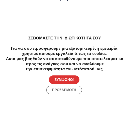
Δεν υπαρχουν αποτελέσματα
ΣΕΒΟΜΑΣΤΕ ΤΗΝ ΙΔΙΩΤΙΚΟΤΗΤΑ ΣΟΥ
Για να σου προσφέρουμε μια εξατομικευμένη εμπειρία,
χρησιμοποιούμε εργαλεία όπως τα cookies.
Αυτά μας βοηθούν να σε κατευθύνουμε πιο αποτελεσματικά
προς τις ανάγκες σου και να αναλύουμε
την επισκεψιμότητα του ιστότοπού μας.
ΣΥΜΦΩΝΩ!
ΠΡΟΣΑΡΜΟΓΗ
Προσφορές
Κατηγορίες
Περιοχές
Πόλεις
Αρχική
Όροι χρήσης
Απόρρητο
Αρχική
Συλλογές