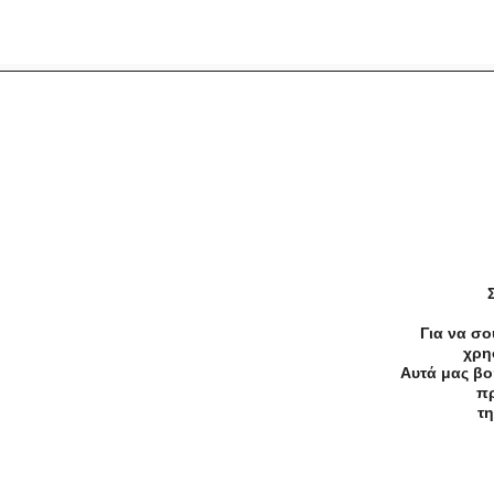
Προσφορές
Κατηγορίες
Περιοχ
Αρχική
Όροι χρήσης
Απόρρητο
Για να σο
χρη
Αυτά μας βο
πρ
©2026 — All rights reserved
τη