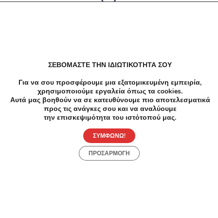
Δεν υπαρχουν αποτελέσματα
ΣΕΒΟΜΑΣΤΕ ΤΗΝ ΙΔΙΩΤΙΚΟΤΗΤΑ ΣΟΥ
Για να σου προσφέρουμε μια εξατομικευμένη εμπειρία,
χρησιμοποιούμε εργαλεία όπως τα cookies.
Αυτά μας βοηθούν να σε κατευθύνουμε πιο αποτελεσματικά
προς τις ανάγκες σου και να αναλύουμε
την επισκεψιμότητα του ιστότοπού μας.
ΣΥΜΦΩΝΩ!
ΠΡΟΣΑΡΜΟΓΗ
Προσφορές
Κατηγορίες
Περιοχές
Πόλεις
Αρχική
Όροι χρήσης
Απόρρητο
Αρχική
Συλλογές