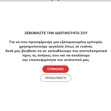
Δεν υπαρχουν αποτελέσματα
ΣΕΒΟΜΑΣΤΕ ΤΗΝ ΙΔΙΩΤΙΚΟΤΗΤΑ ΣΟΥ
Για να σου προσφέρουμε μια εξατομικευμένη εμπειρία,
χρησιμοποιούμε εργαλεία όπως τα cookies.
Αυτά μας βοηθούν να σε κατευθύνουμε πιο αποτελεσματικά
προς τις ανάγκες σου και να αναλύουμε
την επισκεψιμότητα του ιστότοπού μας.
ΣΥΜΦΩΝΩ!
ΠΡΟΣΑΡΜΟΓΗ
Προσφορές
Κατηγορίες
Περιοχές
Πόλεις
Αρχική
Όροι χρήσης
Απόρρητο
Αρχική
Συλλογές