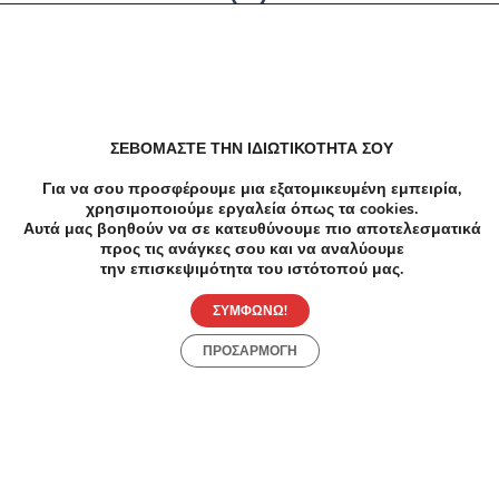
Δεν υπαρχουν αποτελέσματα
ΣΕΒΟΜΑΣΤΕ ΤΗΝ ΙΔΙΩΤΙΚΟΤΗΤΑ ΣΟΥ
Για να σου προσφέρουμε μια εξατομικευμένη εμπειρία,
χρησιμοποιούμε εργαλεία όπως τα cookies.
Αυτά μας βοηθούν να σε κατευθύνουμε πιο αποτελεσματικά
προς τις ανάγκες σου και να αναλύουμε
την επισκεψιμότητα του ιστότοπού μας.
ΣΥΜΦΩΝΩ!
ΠΡΟΣΑΡΜΟΓΗ
Προσφορές
Κατηγορίες
Περιοχές
Πόλεις
Αρχική
Όροι χρήσης
Απόρρητο
Αρχική
Συλλογές