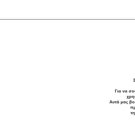
Προσφορές
Κατηγορίες
Περιοχ
Αρχική
Όροι χρήσης
Απόρρητο
Για να σο
χρη
Αυτά μας βο
πρ
©2026 — All rights reserved
τη