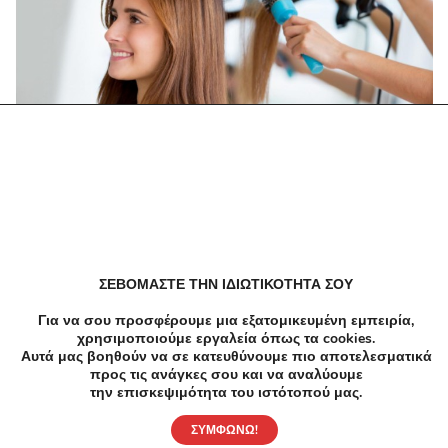
-37%
€30.00
€19.00
Κομμωτήρια
Από 19€ για Κούρεμα, Χτένισμα, Βαφή (ρίζα ή όλο
το κεφάλι), στο "Little Room Hair Salon" στις
Αχαρνές.
Αγίου Κωνσταντίνου 37, Αχαρνές
ΣΕΒΟΜΑΣΤΕ ΤΗΝ ΙΔΙΩΤΙΚΟΤΗΤΑ ΣΟΥ
Για να σου προσφέρουμε μια εξατομικευμένη εμπειρία,
χρησιμοποιούμε εργαλεία όπως τα cookies.
Αυτά μας βοηθούν να σε κατευθύνουμε πιο αποτελεσματικά
προς τις ανάγκες σου και να αναλύουμε
την επισκεψιμότητα του ιστότοπού μας.
ΣΥΜΦΩΝΩ!