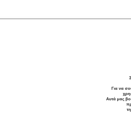
Προσφορές
Κατηγορίες
Περιοχ
Αρχική
Όροι χρήσης
Απόρρητο
Για να σο
χρη
Αυτά μας βο
πρ
©2026 — All rights reserved
τη