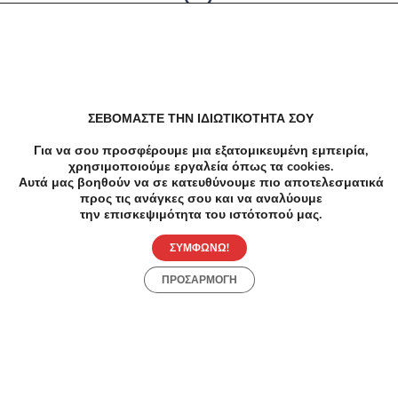
Δεν υπαρχουν αποτελέσματα
ΣΕΒΟΜΑΣΤΕ ΤΗΝ ΙΔΙΩΤΙΚΟΤΗΤΑ ΣΟΥ
Για να σου προσφέρουμε μια εξατομικευμένη εμπειρία,
χρησιμοποιούμε εργαλεία όπως τα cookies.
Αυτά μας βοηθούν να σε κατευθύνουμε πιο αποτελεσματικά
προς τις ανάγκες σου και να αναλύουμε
την επισκεψιμότητα του ιστότοπού μας.
ΣΥΜΦΩΝΩ!
ΠΡΟΣΑΡΜΟΓΗ
Προσφορές
Κατηγορίες
Περιοχές
Πόλεις
Αρχική
Όροι χρήσης
Απόρρητο
Αρχική
Συλλογές