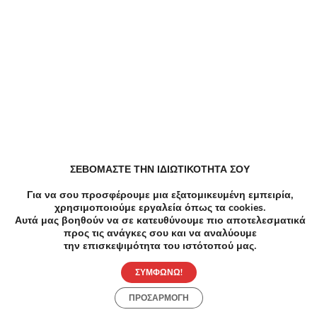
Elektrostore24 Κουπόνια, Προσφορές, Εκπτώσεις,
Εκπτωτικοί κωδικοί κουπονιών
Zoniou Κουπόνια, Προσφορές, Εκπτώσεις,
Εκπτωτικοί κωδικοί κουπονιών
Dazzle Κουπόνια, Προσφορές, Εκπτώσεις,
Εκπτωτικοί κωδικοί κουπονιών
ΣΕΒΟΜΑΣΤΕ ΤΗΝ ΙΔΙΩΤΙΚΟΤΗΤΑ ΣΟΥ
EFDECO Κουπόνια, Προσφορές, Εκπτώσεις,
Εκπτωτικοί κωδικοί κουπονιών
Για να σου προσφέρουμε μια εξατομικευμένη εμπειρία,
χρησιμοποιούμε εργαλεία όπως τα cookies.
Αυτά μας βοηθούν να σε κατευθύνουμε πιο αποτελεσματικά
ZeniΘ Κουπόνια, Προσφορές, Εκπτώσεις,
προς τις ανάγκες σου και να αναλύουμε
Εκπτωτικοί κωδικοί κουπονιών
την επισκεψιμότητα του ιστότοπού μας.
ΣΥΜΦΩΝΩ!
All About Beauty Κουπόνια, Προσφορές, Εκπτώσεις,
ΠΡΟΣΑΡΜΟΓΗ
Εκπτωτικοί κωδικοί κουπονιών