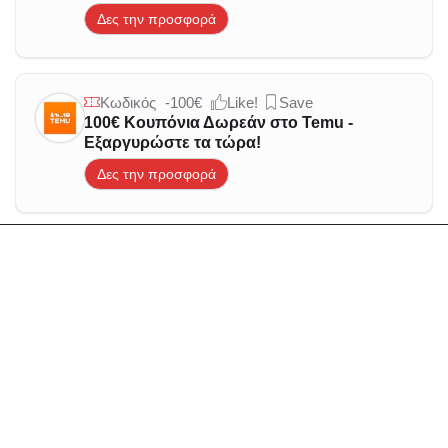
Δες την προσφορά
Κωδικός
-100€
Like!
Save
100€ Κουπόνια Δωρεάν στο Temu -
Εξαργυρώστε τα τώρα!
Δες την προσφορά
Κωδικός
Like!
Save
Πάρτε Δωρεάν Προϊόντα στο Temu
Δες την προσφορά
Προσφορά
-90%
Like!
Save
Έκπτωση έως 90% στο Temu -
Αποκλειστικές Προσφορές Μόνο για