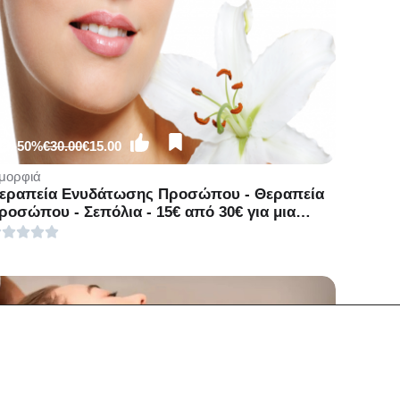
-50%
€30.00
€15.00
μορφιά
εραπεία Ενυδάτωσης Προσώπου - Θεραπεία
ροσώπου - Σεπόλια - 15€ από 30€ για μια
εραπεία Ενυδάτωσης Προσώπου (Έκπτωση
0%) διάρκειας 45 λεπτών από το Lunette
eauty Spot στα Σεπόλια!!