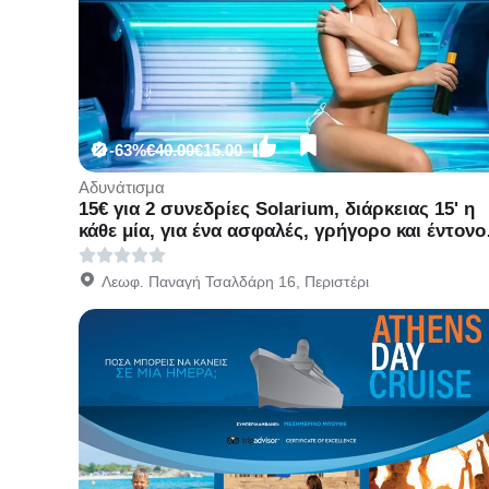
-63%
€40.00
€15.00
Αδυνάτισμα
15€ για 2 συνεδρίες Solarium, διάρκειας 15' η
κάθε μία, για ένα ασφαλές, γρήγορο και έντονο
αποτέλεσμα, από το κέντρο κοσμητικής
ιατρικής Mediaspis στο Περιστέρι, διπλα στο
Λεωφ. Παναγή Τσαλδάρη 16, Περιστέρι
Μετρό Περιστέρι!