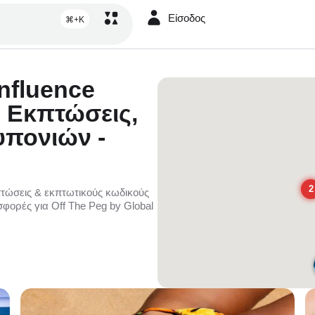
Είσοδος
⌘+K
Influence
 Εκπτώσεις,
υπονιών -
2
τώσεις & εκπτωτικούς κωδικούς
οσφορές για Off The Peg by Global