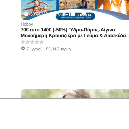
-50%
€140.00
€70.00
Hobby
70€ από 140€ (-50%) Ύδρα-Πόρος-Αίγινα:
Μονοήμερη Κρουαζιέρα με Γεύμα & Διασκέδα
εν Πλω με το Κρουαζιερόπλοιο Cosmos της
ATHENS DAY CRUISE.
Συγγρού 155, Ν.Σμύρνη