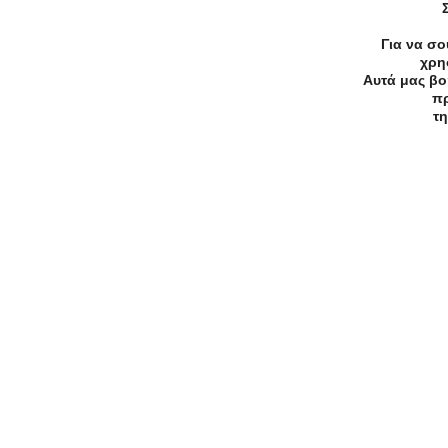
ALE Κουπόνια, Προσφορές, Εκπτώσεις,
Για να σο
Εκπτωτικοί κωδικοί κουπονιών
χρη
Αυτά μας βο
πρ
τη
Συχνές Ερωτήσεις:
[seo_faq post_id="55643"]