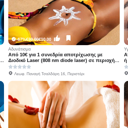
-67%
€30.00
€10.00
Αδυνάτισμα
Υ
Από 10€ για 1 συνεδρία αποτρίχωσης με
Α
Διοδικό Laser (808 nm diode laser) σε περιοχή
ή
της επιλογής σας, για Γυναίκες & Άνδρες, από
Π
το Mediaspis στο Περιστέρι διπλα στ Μετρό
Ε
Λεωφ. Παναγή Τσαλδάρη 16, Περιστέρι
Περιστέρι!