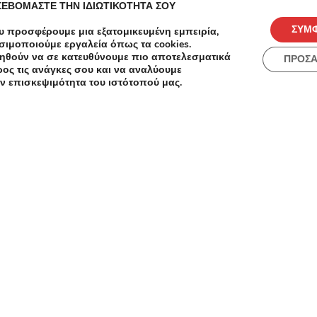
ΣΕΒΟΜΑΣΤΕ ΤΗΝ ΙΔΙΩΤΙΚΟΤΗΤΑ ΣΟΥ
Metaixmio Κουπόνια, Προσφορές, Εκπτώσεις,
ΣΥΜ
υ προσφέρουμε μια εξατομικευμένη εμπειρία,
Εκπτωτικοί κωδικοί κουπονιών
σιμοποιούμε εργαλεία όπως τα cookies.
ηθούν να σε κατευθύνουμε πιο αποτελεσματικά
ΠΡΟΣ
ος τις ανάγκες σου και να αναλύουμε
ν επισκεψιμότητα του ιστότοπού μας.
Load more