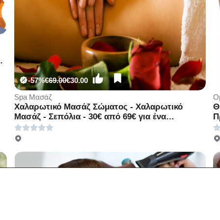
ση
-57%
€69.00
€30.00
Spa Μασάζ
Ο
Χαλαρωτικό Μασάζ Σώματος - Χαλαρωτικό
Θ
Μασάζ - Σεπόλια - 30€ από 69€ για ένα
Π
Χαλαρωτικό μασάζ σώματος διάρκειας 60
Θ
λεπτών (Έκπτωση 57%) από το Lunette Beauty
5
Spot στα Σεπόλια!!
B