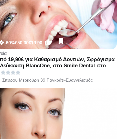
-60%
€50.00
€19.90
γεία
πό 19,90€ για Kαθαρισμό Δοντιών, Σφράγισμα
 Λεύκανση BlancOne, στο Smile Dental στο
αγκράτι πλησίον Σταθμού Μετρό
υαγγελισμού.
Σπύρου Μερκούρη 39 Παγκράτι-Ευαγγελισμός