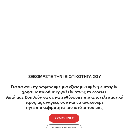
EFDECO Κουπόνια, Προσφορές, Εκπτώσεις,
Εκπτωτικοί κωδικοί κουπονιών
ZeniΘ Κουπόνια, Προσφορές, Εκπτώσεις,
Εκπτωτικοί κωδικοί κουπονιών
All About Beauty Κουπόνια, Προσφορές, Εκπτώσεις,
Εκπτωτικοί κωδικοί κουπονιών
ΣΕΒΟΜΑΣΤΕ ΤΗΝ ΙΔΙΩΤΙΚΟΤΗΤΑ ΣΟΥ
ALE Κουπόνια, Προσφορές, Εκπτώσεις, Εκπτωτικοί
Για να σου προσφέρουμε μια εξατομικευμένη εμπειρία,
κωδικοί κουπονιών
χρησιμοποιούμε εργαλεία όπως τα cookies.
Αυτά μας βοηθούν να σε κατευθύνουμε πιο αποτελεσματικά
προς τις ανάγκες σου και να αναλύουμε
την επισκεψιμότητα του ιστότοπού μας.
Metaixmio Κουπόνια, Προσφορές, Εκπτώσεις,
Εκπτωτικοί κωδικοί κουπονιών
ΣΥΜΦΩΝΩ!