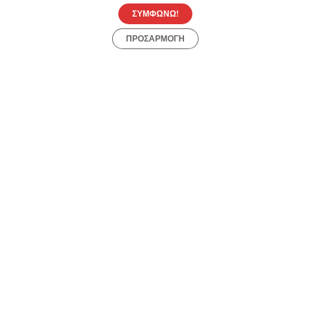
κωδικοί κουπονιών
ΣΥΜΦΩΝΩ!
ΠΡΟΣΑΡΜΟΓΗ
Metaixmio Κουπόνια, Προσφορές, Εκπτώσεις,
Εκπτωτικοί κωδικοί κουπονιών
Load more
Προσφορές
Κατηγορίες
Περιοχές
Πόλεις