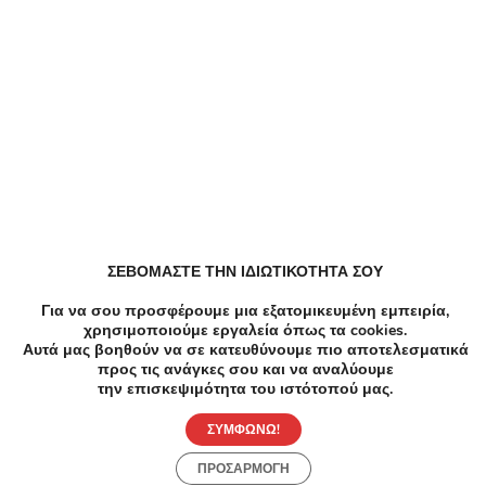
Dazzle Κουπόνια, Προσφορές, Εκπτώσεις,
Εκπτωτικοί κωδικοί κουπονιών
EFDECO Κουπόνια, Προσφορές, Εκπτώσεις,
Εκπτωτικοί κωδικοί κουπονιών
ZeniΘ Κουπόνια, Προσφορές, Εκπτώσεις,
Εκπτωτικοί κωδικοί κουπονιών
ΣΕΒΟΜΑΣΤΕ ΤΗΝ ΙΔΙΩΤΙΚΟΤΗΤΑ ΣΟΥ
All About Beauty Κουπόνια, Προσφορές, Εκπτώσεις,
Για να σου προσφέρουμε μια εξατομικευμένη εμπειρία,
Εκπτωτικοί κωδικοί κουπονιών
χρησιμοποιούμε εργαλεία όπως τα cookies.
Αυτά μας βοηθούν να σε κατευθύνουμε πιο αποτελεσματικά
προς τις ανάγκες σου και να αναλύουμε
ALE Κουπόνια, Προσφορές, Εκπτώσεις, Εκπτωτικοί
την επισκεψιμότητα του ιστότοπού μας.
κωδικοί κουπονιών
ΣΥΜΦΩΝΩ!
ΠΡΟΣΑΡΜΟΓΗ
Metaixmio Κουπόνια, Προσφορές, Εκπτώσεις,