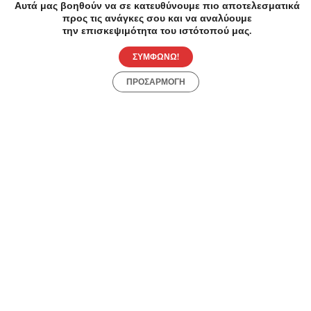
All About Beauty Κουπόνια, Προσφορές, Εκπτώσεις,
Αυτά μας βοηθούν να σε κατευθύνουμε πιο αποτελεσματικά
Εκπτωτικοί κωδικοί κουπονιών
προς τις ανάγκες σου και να αναλύουμε
την επισκεψιμότητα του ιστότοπού μας.
ΣΥΜΦΩΝΩ!
ALE Κουπόνια, Προσφορές, Εκπτώσεις, Εκπτωτικοί
κωδικοί κουπονιών
ΠΡΟΣΑΡΜΟΓΗ
Metaixmio Κουπόνια, Προσφορές, Εκπτώσεις,
Εκπτωτικοί κωδικοί κουπονιών
Load more