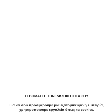
Αλλαγή περιοχής
Elektrostore24 Κουπόνια, Προσφορές, Εκπτώσεις,
Εκπτωτικοί κωδικοί κουπονιών
Zoniou Κουπόνια, Προσφορές, Εκπτώσεις,
Εκπτωτικοί κωδικοί κουπονιών
Dazzle Κουπόνια, Προσφορές, Εκπτώσεις,
Εκπτωτικοί κωδικοί κουπονιών
EFDECO Κουπόνια, Προσφορές, Εκπτώσεις,
Εκπτωτικοί κωδικοί κουπονιών
ZeniΘ Κουπόνια, Προσφορές, Εκπτώσεις,
ΣΕΒΟΜΑΣΤΕ ΤΗΝ ΙΔΙΩΤΙΚΟΤΗΤΑ ΣΟΥ
Εκπτωτικοί κωδικοί κουπονιών
Για να σου προσφέρουμε μια εξατομικευμένη εμπειρία,
χρησιμοποιούμε εργαλεία όπως τα cookies.