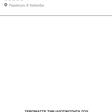
Παράσχου 8 Χαλάνδρι
Άλλες προτάσεις με
προσφορές για Χαλάνδρι -
Μάρτιος 2025
Αλλαγή περιοχής
Χορός Σεμιναρια σε Χαλάνδρι
Υγεία Μαστογραφία, Υπερηχογράφημα σε
Χαλάνδρι
Υγεία Καθαρισμος δοντιων, Οδοντιατρική σε
Χαλάνδρι
Υγεία Ακτινογραφία θωρακος, Οδοντιατρική σε
ΣΕΒΟΜΑΣΤΕ ΤΗΝ ΙΔΙΩΤΙΚΟΤΗΤΑ ΣΟΥ