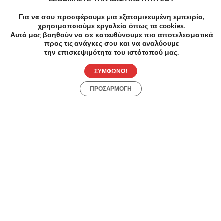
Χαλάνδρι
Για να σου προσφέρουμε μια εξατομικευμένη εμπειρία,
χρησιμοποιούμε εργαλεία όπως τα cookies.
Αυτά μας βοηθούν να σε κατευθύνουμε πιο αποτελεσματικά
Υγεία σε Χαλάνδρι
προς τις ανάγκες σου και να αναλύουμε
την επισκεψιμότητα του ιστότοπού μας.
ΣΥΜΦΩΝΩ!
ΠΡΟΣΑΡΜΟΓΗ
Συχνές Ερωτήσεις:
[seo_faq post_id="45433"]